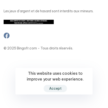
Les jeux d'argent et de hasard sont interdits aux mineurs.​​
© 2025 Bingofr.com - Tous droits réservés.
This website uses cookies to
improve your web experience.
Accept