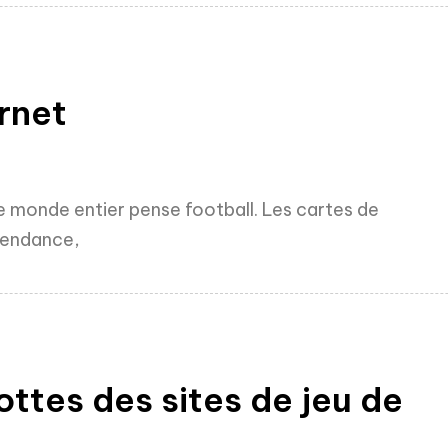
ernet
 monde entier pense football. Les cartes de
tendance,
ttes des sites de jeu de