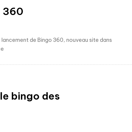
o 360
u lancement de Bingo 360, nouveau site dans
ce
le bingo des