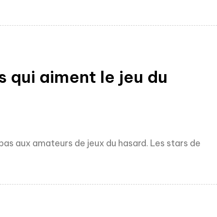
s qui aiment le jeu du
pas aux amateurs de jeux du hasard. Les stars de