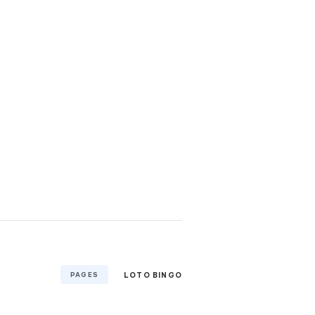
PAGES
LOTO BINGO