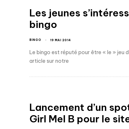
Les jeunes s’intéress
bingo
BINGO
19 MAI 2014
Le bingo est réputé pour être « le » jeu 
article sur notre
Lancement d’un spot
Girl Mel B pour le si