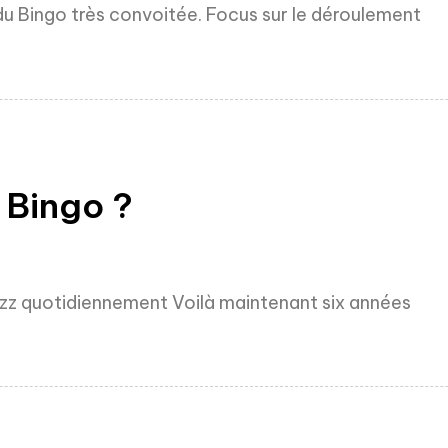
du Bingo très convoitée. Focus sur le déroulement
 Bingo ?
 buzz quotidiennement Voilà maintenant six années