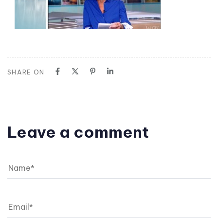
SHARE ON
Leave a comment