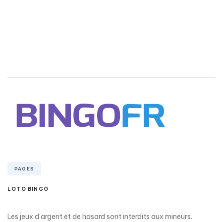
PAGES
LOTO BINGO
Les jeux d'argent et de hasard sont interdits aux mineurs.​​