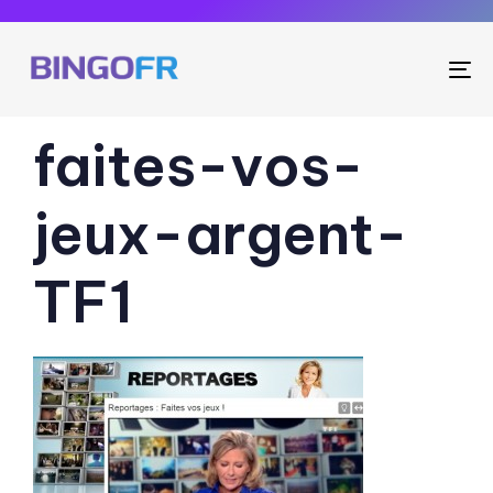
To
na
PUBLISHED
faites-vos-
IN:
jeux-argent-
TF1