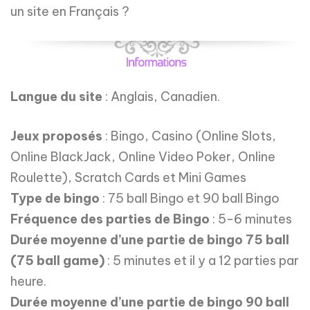
un site en Français ?
Langue du site
: Anglais, Canadien.
Jeux proposés
: Bingo, Casino (Online Slots,
Online BlackJack, Online Video Poker, Online
Roulette), Scratch Cards et Mini Games
Type de bingo
: 75 ball Bingo et 90 ball Bingo
Fréquence des parties de Bingo
: 5-6 minutes
Durée moyenne d’une partie de bingo 75 ball
(75 ball game)
: 5 minutes et il y a 12 parties par
heure.
Durée moyenne d’une partie de bingo 90 ball