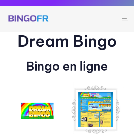
To
na
Dream Bingo
Bingo en ligne