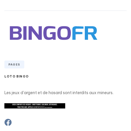
PAGES
LOTO BINGO
Les jeux d'argent et de hasard sont interdits aux mineurs.​​