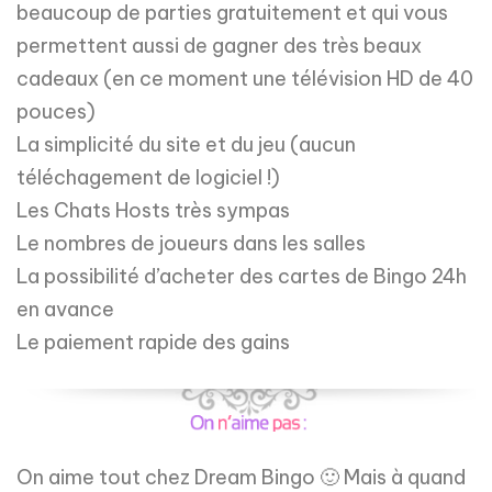
beaucoup de parties gratuitement et qui vous
permettent aussi de gagner des très beaux
cadeaux (en ce moment une télévision HD de 40
pouces)
La simplicité du site et du jeu (aucun
téléchagement de logiciel !)
Les Chats Hosts très sympas
Le nombres de joueurs dans les salles
La possibilité d’acheter des cartes de Bingo 24h
en avance
Le paiement rapide des gains
On aime tout chez Dream Bingo 🙂 Mais à quand