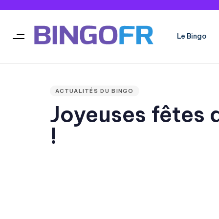
Le Bingo
Type and hit enter
PUBLISHED
IN:
ACTUALITÉS DU BINGO
Joyeuses fêtes 
!