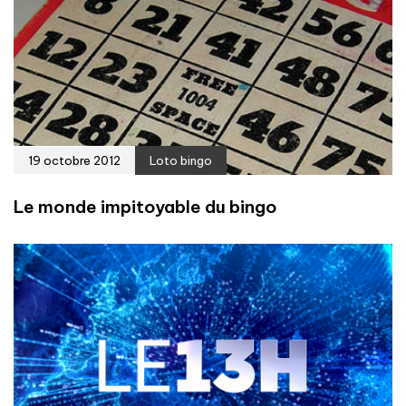
19 octobre 2012
Loto bingo
Le monde impitoyable du bingo