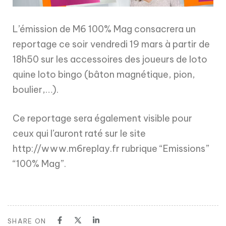
L’émission de M6 100% Mag consacrera un
reportage ce soir vendredi 19 mars à partir de
18h50 sur les accessoires des joueurs de loto
quine loto bingo (bâton magnétique, pion,
boulier,…).
Ce reportage sera également visible pour
ceux qui l’auront raté sur le site
http://www.m6replay.fr rubrique “Emissions”
“100% Mag”.
SHARE ON