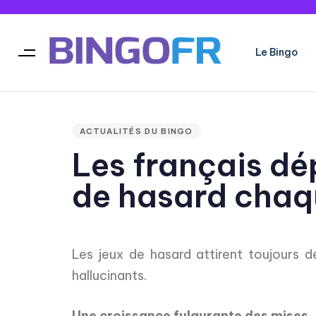
Le Bingo
Type and hit enter
PUBLISHED
IN:
ACTUALITÉS DU BINGO
Les français dé
de hasard chaq
Les jeux de hasard attirent toujours 
hallucinants.
Une croissance fulgurante des mises