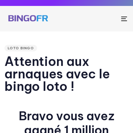
To
na
PUBLISHED
IN:
LOTO BINGO
Attention aux
arnaques avec le
bingo loto !
Bravo vous avez
gagné 1 million