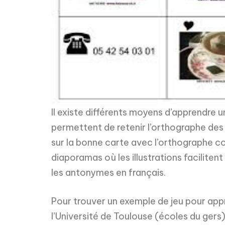
Il existe différents moyens d’apprendre u
permettent de retenir l’orthographe des 
sur la bonne carte avec l’orthographe c
diaporamas où les illustrations facilitent
les antonymes en français.
Pour trouver un exemple de jeu pour appre
l’Université de Toulouse (écoles du gers)