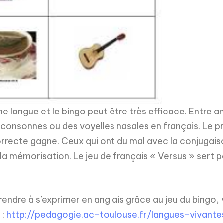
ne langue et le bingo peut être très efficace. Entre am
consonnes ou des voyelles nasales en français. Le pri
orrecte gagne. Ceux qui ont du mal avec la conjugais
 la mémorisation. Le jeu de français « Versus » sert pa
ndre à s’exprimer en anglais grâce au jeu du bingo, voi
 :
http://pedagogie.ac-toulouse.fr/langues-vivante