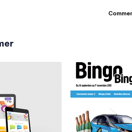
Comment 
mer