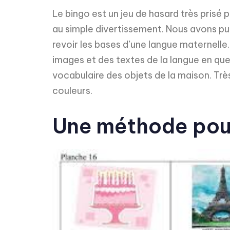
Le bingo est un jeu de hasard très prisé p
au simple divertissement. Nous avons pu 
revoir les bases d’une langue maternelle
images et des textes de la langue en ques
vocabulaire des objets de la maison. Trè
couleurs.
Une méthode pour