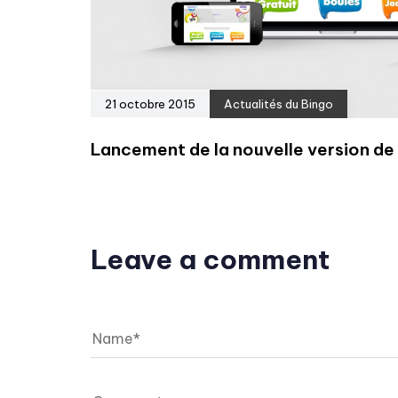
21 octobre 2015
Actualités du Bingo
Lancement de la nouvelle version d
Leave a comment