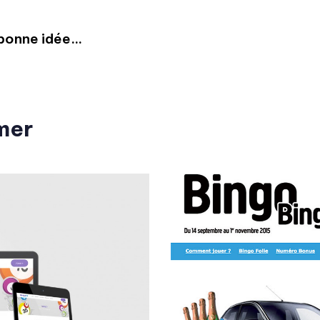
 bonne idée…
mer